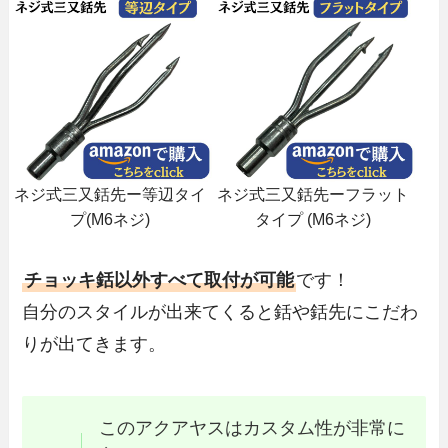
ネジ式三又銛先ー等辺タイ
ネジ式三又銛先ーフラット
プ(M6ネジ)
タイプ (M6ネジ)
チョッキ銛以外すべて取付が可能
です！
自分のスタイルが出来てくると銛や銛先にこだわ
りが出てきます。
このアクアヤスはカスタム性が非常に