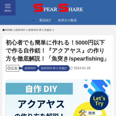
MENU
製品紹介
魚突きの勉強
HOME
自作/DIY
自作/DIY-作り方紹介
初心者でも簡単に作れる！5000円以下
で作る自作銛！『アクアヤス』の作り
方を徹底解説！「魚突き/spearfishing」
広告
2024-01-28
自作/DIY
自作/DIY-作り方紹介