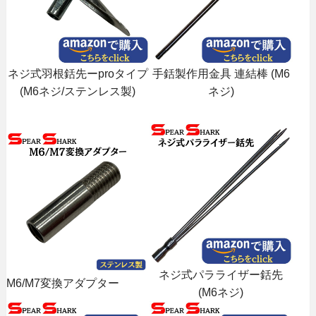
ネジ式羽根銛先ーproタイプ
手銛製作用金具 連結棒 (M6
(M6ネジ/ステンレス製)
ネジ)
ネジ式パラライザー銛先
M6/M7変換アダプター
(M6ネジ)