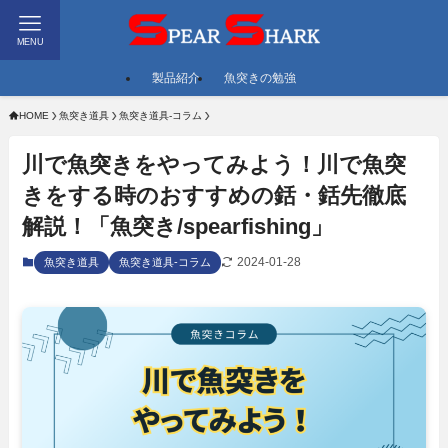
MENU
製品紹介
魚突きの勉強
HOME
魚突き道具
魚突き道具-コラム
川で魚突きをやってみよう！川で魚突
きをする時のおすすめの銛・銛先徹底
解説！「魚突き/spearfishing」
2024-01-28
魚突き道具
魚突き道具-コラム